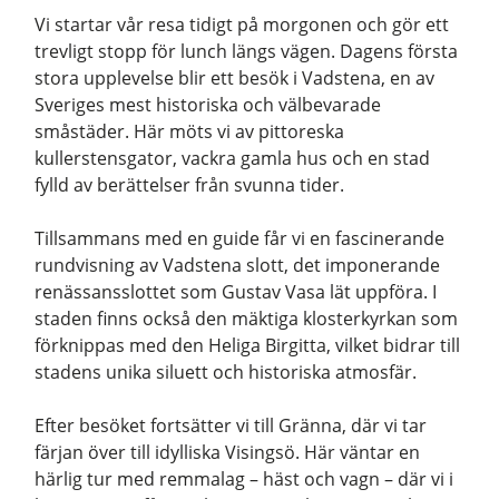
Vi startar vår resa tidigt på morgonen och gör ett
trevligt stopp för lunch längs vägen. Dagens första
stora upplevelse blir ett besök i Vadstena, en av
Sveriges mest historiska och välbevarade
småstäder. Här möts vi av pittoreska
kullerstensgator, vackra gamla hus och en stad
fylld av berättelser från svunna tider.
Tillsammans med en guide får vi en fascinerande
rundvisning av Vadstena slott, det imponerande
renässansslottet som Gustav Vasa lät uppföra. I
staden finns också den mäktiga klosterkyrkan som
förknippas med den Heliga Birgitta, vilket bidrar till
stadens unika siluett och historiska atmosfär.
Efter besöket fortsätter vi till Gränna, där vi tar
färjan över till idylliska Visingsö. Här väntar en
härlig tur med remmalag – häst och vagn – där vi i