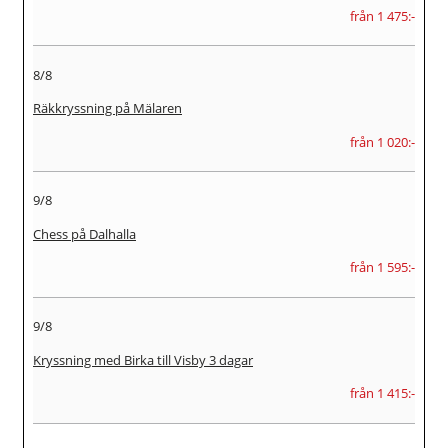
från 1 475:-
8/8
Räkkryssning på Mälaren
från 1 020:-
9/8
Chess på Dalhalla
från 1 595:-
9/8
Kryssning med Birka till Visby 3 dagar
från 1 415:-