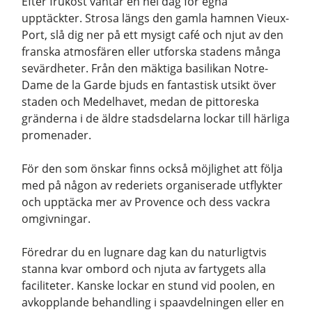
Efter frukost väntar en hel dag för egna
upptäckter. Strosa längs den gamla hamnen Vieux-
Port, slå dig ner på ett mysigt café och njut av den
franska atmosfären eller utforska stadens många
sevärdheter. Från den mäktiga basilikan Notre-
Dame de la Garde bjuds en fantastisk utsikt över
staden och Medelhavet, medan de pittoreska
gränderna i de äldre stadsdelarna lockar till härliga
promenader.
För den som önskar finns också möjlighet att följa
med på någon av rederiets organiserade utflykter
och upptäcka mer av Provence och dess vackra
omgivningar.
Föredrar du en lugnare dag kan du naturligtvis
stanna kvar ombord och njuta av fartygets alla
faciliteter. Kanske lockar en stund vid poolen, en
avkopplande behandling i spaavdelningen eller en