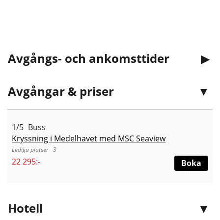
Avgångs- och ankomsttider
Avgångar & priser
1/5
Buss
Kryssning i Medelhavet med MSC Seaview
3
22 295:-
Boka
Hotell