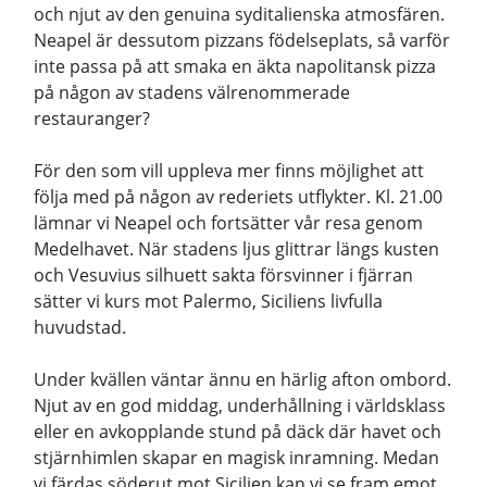
och njut av den genuina syditalienska atmosfären.
Neapel är dessutom pizzans födelseplats, så varför
inte passa på att smaka en äkta napolitansk pizza
på någon av stadens välrenommerade
restauranger?
För den som vill uppleva mer finns möjlighet att
följa med på någon av rederiets utflykter. Kl. 21.00
lämnar vi Neapel och fortsätter vår resa genom
Medelhavet. När stadens ljus glittrar längs kusten
och Vesuvius silhuett sakta försvinner i fjärran
sätter vi kurs mot Palermo, Siciliens livfulla
huvudstad.
Under kvällen väntar ännu en härlig afton ombord.
Njut av en god middag, underhållning i världsklass
eller en avkopplande stund på däck där havet och
stjärnhimlen skapar en magisk inramning. Medan
vi färdas söderut mot Sicilien kan vi se fram emot