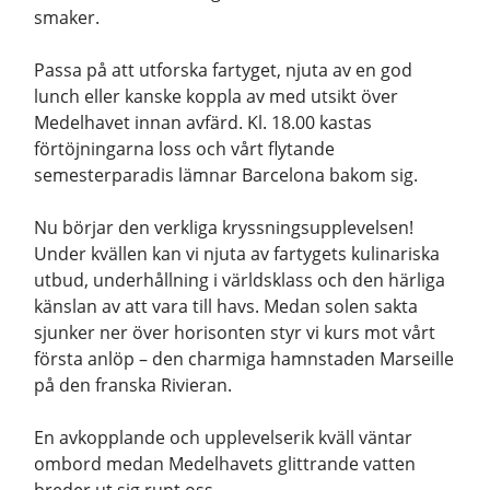
smaker.
Passa på att utforska fartyget, njuta av en god
lunch eller kanske koppla av med utsikt över
Medelhavet innan avfärd. Kl. 18.00 kastas
förtöjningarna loss och vårt flytande
semesterparadis lämnar Barcelona bakom sig.
Nu börjar den verkliga kryssningsupplevelsen!
Under kvällen kan vi njuta av fartygets kulinariska
utbud, underhållning i världsklass och den härliga
känslan av att vara till havs. Medan solen sakta
sjunker ner över horisonten styr vi kurs mot vårt
första anlöp – den charmiga hamnstaden Marseille
på den franska Rivieran.
En avkopplande och upplevelserik kväll väntar
ombord medan Medelhavets glittrande vatten
breder ut sig runt oss.