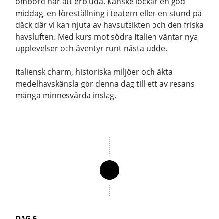
ombord har att erbjuda. Kanske lockar en god
middag, en föreställning i teatern eller en stund på
däck där vi kan njuta av havsutsikten och den friska
havsluften. Med kurs mot södra Italien väntar nya
upplevelser och äventyr runt nästa udde.
Italiensk charm, historiska miljöer och äkta
medelhavskänsla gör denna dag till ett av resans
många minnesvärda inslag.
DAG 5