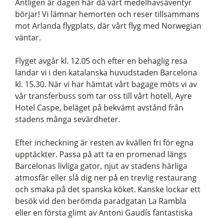
Äntligen är dagen här då vårt medelhavsäventyr
börjar! Vi lämnar hemorten och reser tillsammans
mot Arlanda flygplats, där vårt flyg med Norwegian
väntar.
Flyget avgår kl. 12.05 och efter en behaglig resa
landar vi i den katalanska huvudstaden Barcelona
kl. 15.30. När vi har hämtat vårt bagage möts vi av
vår transferbuss som tar oss till vårt hotell, Ayre
Hotel Caspe, beläget på bekvämt avstånd från
stadens många sevärdheter.
Efter incheckning är resten av kvällen fri för egna
upptäckter. Passa på att ta en promenad längs
Barcelonas livliga gator, njut av stadens härliga
atmosfär eller slå dig ner på en trevlig restaurang
och smaka på det spanska köket. Kanske lockar ett
besök vid den berömda paradgatan La Rambla
eller en första glimt av Antoni Gaudís fantastiska