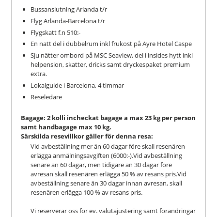
Bussanslutning Arlanda t/r
Flyg Arlanda-Barcelona t/r
Flygskatt f.n 510:-
En natt del i dubbelrum inkl frukost på Ayre Hotel Caspe
Sju nätter ombord på MSC Seaview, del i insides hytt inkl
helpension, skatter, dricks samt dryckespaket premium
extra.
Lokalguide i Barcelona, 4 timmar
Reseledare
Bagage: 2 kolli incheckat bagage a max 23 kg per person
samt handbagage max 10 kg.
Särskilda resevillkor gäller för denna resa:
Vid avbeställning mer än 60 dagar före skall resenären
erlägga anmälningsavgiften (6000:-).Vid avbeställning
senare än 60 dagar, men tidigare än 30 dagar före
avresan skall resenären erlägga 50 % av resans pris.Vid
avbeställning senare än 30 dagar innan avresan, skall
resenären erlägga 100 % av resans pris.
Vi reserverar oss för ev. valutajustering samt förändringar