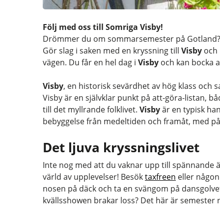
Följ med oss till Somriga Visby!
Drömmer du om sommarsemester på Gotland
Gör slag i saken med en kryssning till
Visby
och 
vägen. Du får en hel dag i
Visby
och kan bocka a
Visby
, en historisk sevärdhet av hög klass och 
Visby är en självklar punkt på att-göra-listan, 
till det myllrande folklivet.
Visby
är en typisk ha
bebyggelse från medeltiden och framåt, med på 
Det ljuva kryssningslivet
Inte nog med att du vaknar upp till spännande 
värld av upplevelser! Besök
taxfreen
eller någon
nosen på däck och ta en svängom på dansgolvet.
kvällsshowen brakar loss? Det här är semester n