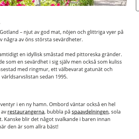
?
Gotland – njut av god mat, nöjen och glittriga vyer på
v några av öns största sevärdheter.
samtidigt en idyllisk småstad med pittoreska gränder.
både som en sevärdhet i sig själv men också som kuliss
nsestad med ringmur, ett välbevarat gatunät och
världsarvslistan sedan 1995.
äventyr i en ny hamn. Ombord väntar också en hel
 av
restaurangerna
, bubbla på
spaavdelningen
, sola
 Kanske blir det något svalkande i baren innan
är den är som allra bäst!