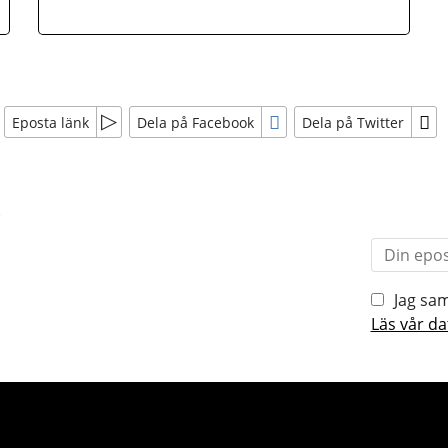
Eposta länk
Dela på Facebook
Dela på Twitter
r
Jag sam
Läs vår da