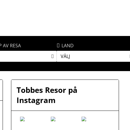
P AV RESA
LAND
VÄLJ
Tobbes Resor på
Instagram