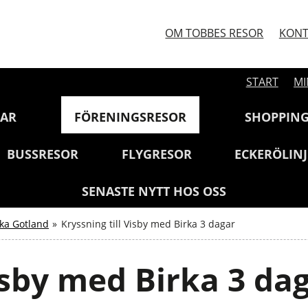
OM TOBBES RESOR
KONT
START
MI
GAR
FÖRENINGSRESOR
SHOPPIN
BUSSRESOR
FLYGRESOR
ECKERÖLIN
SENASTE NYTT HOS OSS
ka Gotland
»
Kryssning till Visby med Birka 3 dagar
Visby med Birka 3 da