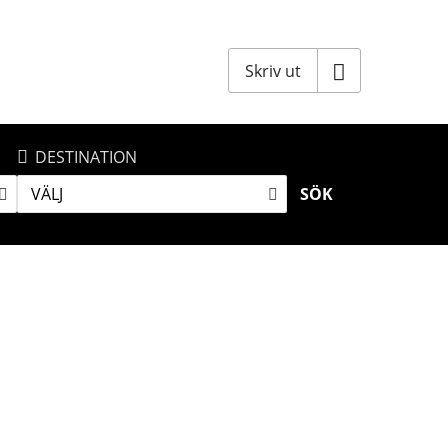
Skriv ut
DESTINATION
VÄLJ
SÖK