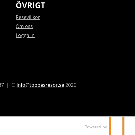
ÖVRIGT
Resevillkor
Om oss
Logga in
87
©
info@tobbesresor.se
2026
Powered by