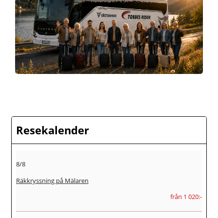
Resekalender
8/8
Räkkryssning på Mälaren
från 1 020:-