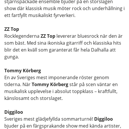
stjärnspäckade ensemble bjuder på en storslagen
show där klassisk musik möter rock och underhållning i
ett fartfyllt musikaliskt fyrverkeri.
ZZ Top
Rocklegenderna
ZZ Top
levererar bluesrock när den är
som bäst. Med sina ikoniska gitarriff och klassiska hits
blir det en kväll som garanterat får hela Dalhalla att
gunga.
Tommy Körberg
En av Sveriges mest imponerande röster genom
tiderna. När
Tommy Körberg
står på scen väntar en
musikalisk upplevelse i absolut toppklass – kraftfullt,
känslosamt och storslaget.
Diggiloo
Sveriges mest glädjefyllda sommarturné!
Diggiloo
bjuder på en färgsprakande show med kända artister,