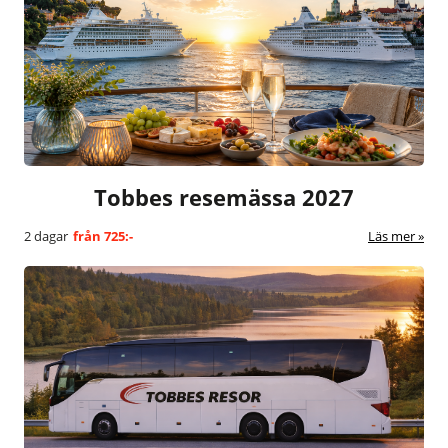
Tobbes resemässa 2027
2 dagar
från
725:-
Läs mer