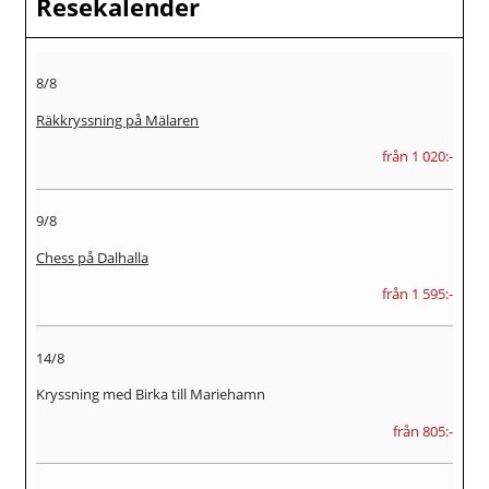
Resekalender
8/8
Räkkryssning på Mälaren
från 1 020:-
9/8
Chess på Dalhalla
från 1 595:-
14/8
Kryssning med Birka till Mariehamn
från 805:-