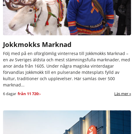
Jokkmokks Marknad
Följ med på en oförglömlig vinterresa till Jokkmokks Marknad –
en av Sveriges äldsta och mest stämningsfulla marknader, med
anor ända från 1605. Under några magiska vinterdagar
förvandlas Jokkmokk till en pulserande mötesplats fylld av
kultur, traditioner och upplevelser. Här samlas över 500
marknad...
6 dagar
från
11 720:-
Läs mer