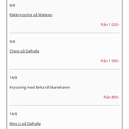
8/8
Räkkryssning på Mälaren
från 1 020:-
9/8
Chess på Dalhalla
från 1 595:-
14/8
Kryssning med Birka till Mariehamn
från 805:-
14/8
Miss Li på Dalhalla