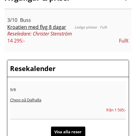
3/10
Buss
Kroatien med flyg 8 dagar
Fullt
Reseledare: Christer Stenström
14 295:-
Fullt
Resekalender
9/8
Chess på Dalhalla
från 1 595:-
Visa alla resor