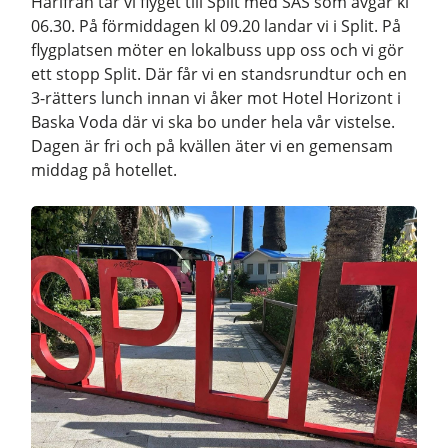
Härifrån tar vi flyget till Split med SAS som avgår kl
06.30. På förmiddagen kl 09.20 landar vi i Split. På
flygplatsen möter en lokalbuss upp oss och vi gör
ett stopp Split. Där får vi en standsrundtur och en
3-rätters lunch innan vi åker mot Hotel Horizont i
Baska Voda där vi ska bo under hela vår vistelse.
Dagen är fri och på kvällen äter vi en gemensam
middag på hotellet.