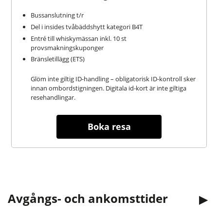
Bussanslutning t/r
Del i insides tvåbäddshytt kategori B4T
Entré till whiskymässan inkl. 10 st
provsmakningskuponger
Bränsletillägg (ETS)
Glöm inte giltig ID-handling – obligatorisk ID-kontroll sker
innan ombordstigningen. Digitala id-kort är inte giltiga
resehandlingar.
Boka resa
Avgångs- och ankomsttider