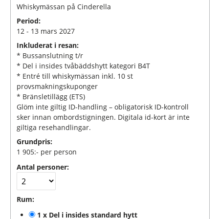
Whiskymässan på Cinderella
Period:
12 - 13 mars 2027
Inkluderat i resan:
* Bussanslutning t/r
* Del i insides tvåbäddshytt kategori B4T
* Entré till whiskymässan inkl. 10 st
provsmakningskuponger
* Bränsletillägg (ETS)
Glöm inte giltig ID-handling – obligatorisk ID-kontroll
sker innan ombordstigningen. Digitala id-kort är inte
giltiga resehandlingar.
Grundpris:
1 905:-
per person
Antal personer:
Rum:
1 x Del i insides standard hytt