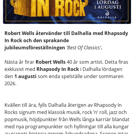
Robert Wells återvänder till Dalhalla med Rhapsody
In Rock och den sprakande
jubileumsföreställningen
‘Best Of Classics’
.
Nästa år firar
Robert Wells
40 år som artist. Detta firas
exklusivt med
Rhapsody In Rock
i Dalhalla lördagen
den
1 augusti
som enda spelställe under sommaren
2026.
Kvällen till ära, fylls Dalhalla återigen av Rhapsody In
Rocks signum med klassisk musik, rock ’n’ roll, jazz och
popmusik, höjdpunkter från Wells långa karriär blandat
med nya programpunkter och hyllningar till alla kungar
av pianots historia genom århundradena. Scenen intas