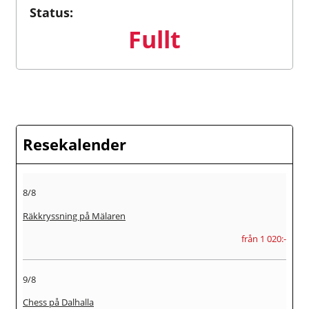
Status:
Fullt
Resekalender
8/8
Räkkryssning på Mälaren
från 1 020:-
9/8
Chess på Dalhalla