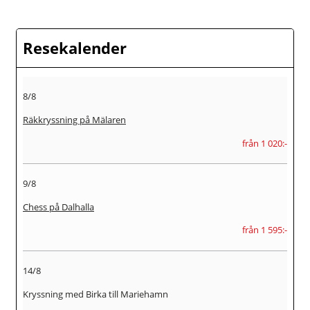
Resekalender
8/8
Räkkryssning på Mälaren
från 1 020:-
9/8
Chess på Dalhalla
från 1 595:-
14/8
Kryssning med Birka till Mariehamn