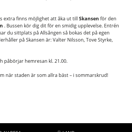
 extra finns möjlighet att åka ut till
Skansen
för den
en
. Bussen kör dig dit för en smidig upplevelse. Entrén
ar du sittplats på Allsången så bokas det på egen
håller på Skansen är: Valter Nilsson, Tove Styrke,
ch påbörjar hemresan kl. 21.00.
olm när staden är som allra bäst – i sommarskrud!