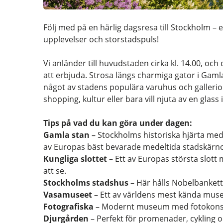
Följ med på en härlig dagsresa till Stockholm –
upplevelser och storstadspuls!
Vi anländer till huvudstaden cirka kl. 14.00, och
att erbjuda. Strosa längs charmiga gator i Gamla
något av stadens populära varuhus och gallerior.
shopping, kultur eller bara vill njuta av en glass 
Tips på vad du kan göra under dagen:
Gamla stan
– Stockholms historiska hjärta med
av Europas bäst bevarade medeltida stadskärn
Kungliga slottet
– Ett av Europas största slot
att se.
Stockholms stadshus
– Här hålls Nobelbankette
Vasamuseet
– Ett av världens mest kända muse
Fotografiska
– Modernt museum med fotokonst o
Djurgården
– Perfekt för promenader, cykling 