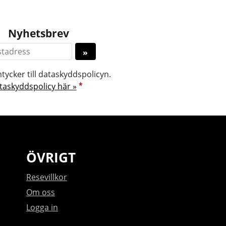
Nyhetsbrev
tycker till dataskyddspolicyn.
*
taskyddspolicy här »
ÖVRIGT
Resevillkor
Om oss
Logga in