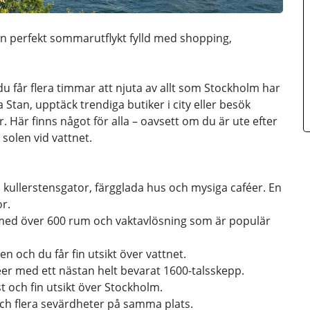
 en perfekt sommarutflykt fylld med shopping,
 du får flera timmar att njuta av allt som Stockholm har
 Stan, upptäck trendiga butiker i city eller besök
 Här finns något för alla – oavsett om du är ute efter
i solen vid vattnet.
 kullerstensgator, färgglada hus och mysiga caféer. En
or.
t med över 600 rum och vaktavlösning som är populär
n och du får fin utsikt över vattnet.
er med ett nästan helt bevarat 1600-talsskepp.
ch fin utsikt över Stockholm.
och flera sevärdheter på samma plats.