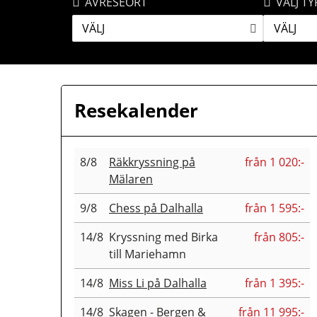
AVRESEORT
VÄLJ TY
VÄLJ
VÄLJ
Resekalender
8/8
Räkkryssning på
från 1 020:-
Mälaren
9/8
Chess på Dalhalla
från 1 595:-
14/8
Kryssning med Birka
från 805:-
till Mariehamn
14/8
Miss Li på Dalhalla
från 1 395:-
14/8
Skagen - Bergen &
från 11 995:-