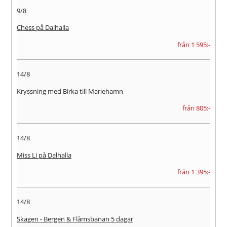
9/8
Chess på Dalhalla
från 1 595:-
14/8
Kryssning med Birka till Mariehamn
från 805:-
14/8
Miss Li på Dalhalla
från 1 395:-
14/8
Skagen - Bergen & Flåmsbanan 5 dagar