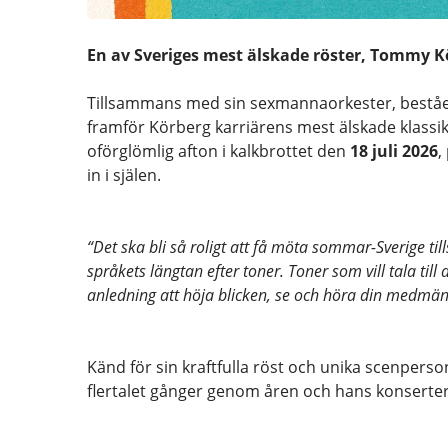
En av Sveriges mest älskade röster, Tommy K
Tillsammans med sin sexmannaorkester, beståen
framför Körberg karriärens mest älskade klassi
oförglömlig afton i kalkbrottet den
18 juli 2026
,
in i själen.
“Det ska bli så roligt att få möta sommar-Sverige ti
språkets längtan efter toner. Toner som vill tala till d
anledning att höja blicken, se och höra din medmän
Känd för sin kraftfulla röst och unika scenpers
flertalet gånger genom åren och hans konserter är