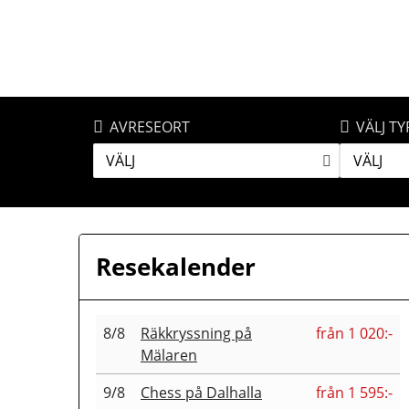
AVRESEORT
VÄLJ TY
VÄLJ
VÄLJ
Resekalender
8/8
Räkkryssning på
från 1 020:-
Mälaren
9/8
Chess på Dalhalla
från 1 595:-