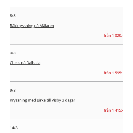
8/8
Räkkryssning på Mälaren
från 1 020:-
9/8
Chess på Dalhalla
från 1 595:-
9/8
Kryssning med Birka till Visby 3 dagar
från 1 415:-
14/8