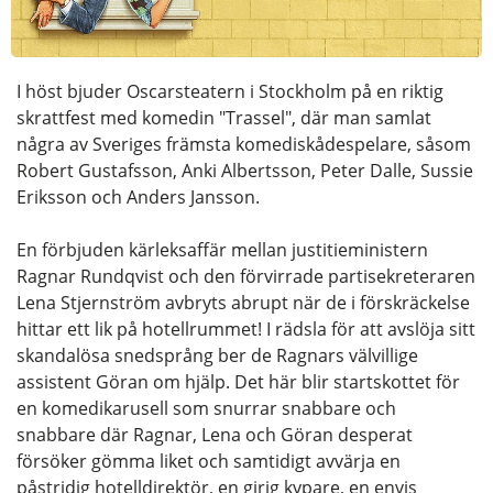
I höst bjuder Oscarsteatern i Stockholm på en riktig
skrattfest med komedin "Trassel", där man samlat
några av Sveriges främsta komediskådespelare, såsom
Robert Gustafsson, Anki Albertsson, Peter Dalle, Sussie
Eriksson och Anders Jansson.
En förbjuden kärleksaffär mellan justitieministern
Ragnar Rundqvist och den förvirrade partisekreteraren
Lena Stjernström avbryts abrupt när de i förskräckelse
hittar ett lik på hotellrummet! I rädsla för att avslöja sitt
skandalösa snedsprång ber de Ragnars välvillige
assistent Göran om hjälp. Det här blir startskottet för
en komedikarusell som snurrar snabbare och
snabbare där Ragnar, Lena och Göran desperat
försöker gömma liket och samtidigt avvärja en
påstridig hotelldirektör, en girig kypare, en envis