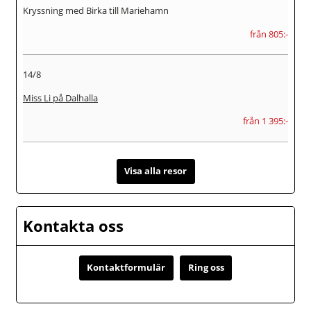
Kryssning med Birka till Mariehamn
från 805:-
14/8
Miss Li på Dalhalla
från 1 395:-
Visa alla resor
Kontakta oss
Kontaktformulär
Ring oss