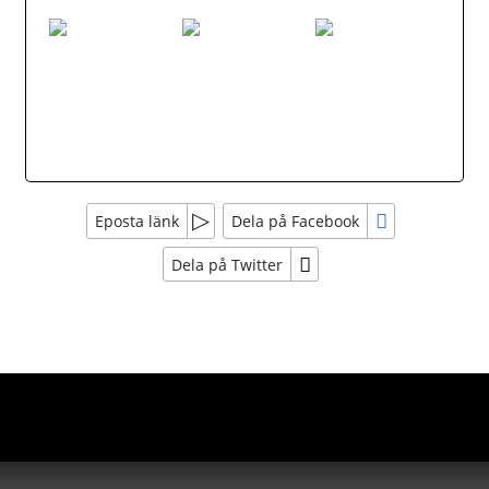
Eposta länk
Dela på Facebook
Dela på Twitter
Sociala medier
Nyhetsbrev
Tobbes Resor
Jag samtycker till dataskyddspolicyn.
Läs vår dataskyddspolicy här »
*
Högboleden 33
774 63
Avesta