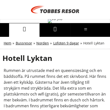
Hem
»
Bussresor
»
Norden
»
Lofoten 9 dagar
»
Hotell Lyktan
Hotell Lyktan
Rummen är utrustade med en queensizesäng och en
bäddsoffa. På rummet finns det ett skrivbord. Här finns
även ett kylskåp. Gästerna har även tillgång till
strykjärn med strykbräda. Det lilla extra som en
plattskärmstv och wifi (gratis), gör semestertillvaron än
mer bekväm. I badrummet finns en dusch och hårtork.
I badrummen finns ytterligare bekvämligheter som