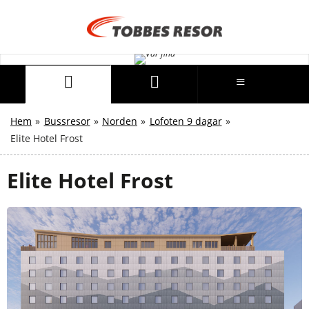
Hem
»
Bussresor
»
Norden
»
Lofoten 9 dagar
»
Elite Hotel Frost
Elite Hotel Frost