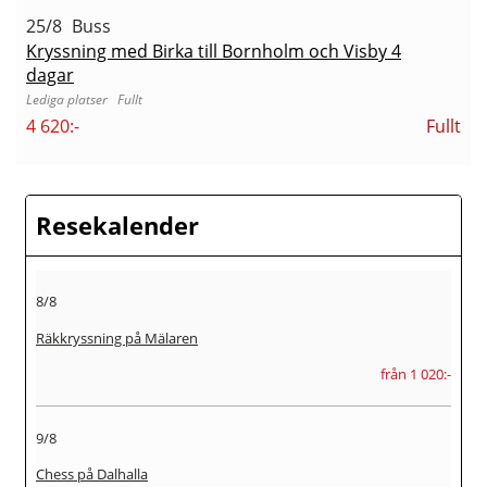
25/8
Buss
Kryssning med Birka till Bornholm och Visby 4
dagar
Fullt
4 620:-
Fullt
Resekalender
8/8
Räkkryssning på Mälaren
från 1 020:-
9/8
Chess på Dalhalla