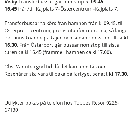
Visby
Transferbussar går non-stop
kl 09.45–
16.45
från/till Kajplats 7–Östercentrum–Kajplats 7.
Transferbussarna körs från hamnen från kl 09.45, till
Österport i centrum, precis utanför murarna, så länge
det finns köande på kajen och sedan non-stop till ca
kl
16.30
. Från Österport går bussar non stop till sista
turen ca kl 16.45 (framme i hamnen ca kl 17.00).
Obs! Var ute i god tid då det kan uppstå köer.
Resenärer ska vara tillbaka på fartyget senast
kl 17.30
.
Utflykter bokas på telefon hos Tobbes Resor 0226-
67130