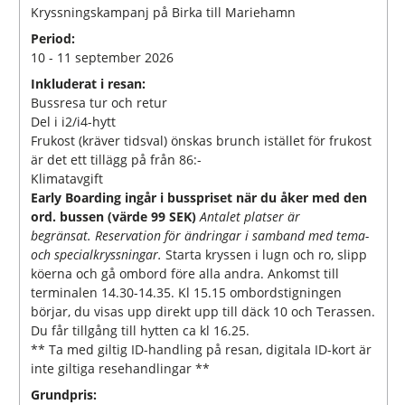
Kryssningskampanj på Birka till Mariehamn
Period:
10 - 11 september 2026
Inkluderat i resan:
Bussresa tur och retur
Del i i2/i4-hytt
Frukost (kräver tidsval) önskas brunch istället för frukost
är det ett tillägg på från 86:-
Klimatavgift
Early Boarding ingår i busspriset när du åker med den
ord. bussen (värde 99 SEK)
Antalet platser är
begränsat. Reservation för ändringar i samband med tema-
och specialkryssningar.
Starta kryssen i lugn och ro, slipp
köerna och gå ombord före alla andra. Ankomst till
terminalen 14.30-14.35. Kl 15.15 ombordstigningen
börjar, du visas upp direkt upp till däck 10 och Terassen.
Du får tillgång till hytten ca kl 16.25.
** Ta med giltig ID-handling på resan, digitala ID-kort är
inte giltiga resehandlingar **
Grundpris: