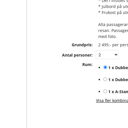
* Del i insides 
* Julbord på ut
* Frukost på u
Alla passagerar
resan. Passager
med foto.
Grundpris:
2 495:-
per per
Antal personer:
Rum:
1 x Dubbe
1 x Dubbe
1 x A-Sta
Visa fler kombin