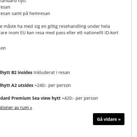
standard hytt
resan
tresan samt på hemresan
e måste ha med sig en giltig resehandling under hela
are inom EU kan resa med pass eller ett nationellt ID-kort
son
lhytt B2 insides
Inkluderat i resan
lhytt A2 utsides
+240:- per person
ndard Premium Sea view hytt
+420:- per person
ationer av rum »