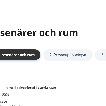
esenärer och rum
l resenärer och rum
2. Personupplysningar
3. 
Tallinn med Julmarknad i Gamla Stan
r 2026
g t/r