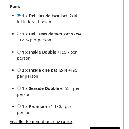
Rum:
1 x Del i inside two kat i2/i4
Inkluderat i resan
1 x Del i seaside two kat s2/s4
+120:- per person
1 x Inside Double
+155:- per
person
2 x Inside one kat i2/i4
+195:-
per person
1 x Seaside Double
+355:- per
person
1 x Premium
+1 180:- per
person
Visa fler kombinationer av rum »