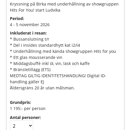
Kryssning på Birka med underhållning av showgruppen
Hits For You! start Ludvika
Period:
4 - 5 november 2026
Inkluderat i resan:
* Bussanslutning t/r
* Del i insides standardhytt kat i2/i4
* Underhållning med kända showgruppen Hits for you
* Ett glas mousserande vin
* Middagsbuffé inkl öl, vin, läsk och kaffe
* Bränsletillägg (ETS)
MEDTAG GILTIG IDENTITETSHANDLING! Digital ID-
handling gäller EJ
Åldersgräns 20 år utan målsman.
Grundpris:
1 195:-
per person
Antal personer: