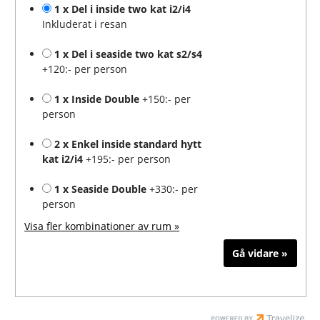
1 x Del i inside two kat i2/i4
Inkluderat i resan
1 x Del i seaside two kat s2/s4
+120:- per person
1 x Inside Double
+150:- per
person
2 x Enkel inside standard hytt
kat i2/i4
+195:- per person
1 x Seaside Double
+330:- per
person
Visa fler kombinationer av rum »